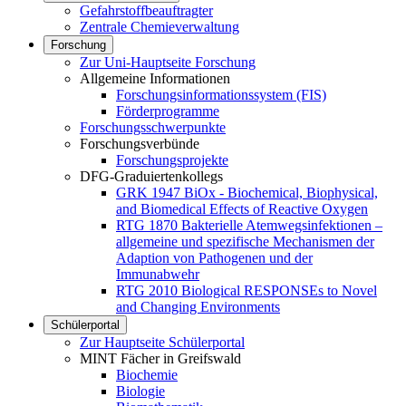
Gefahrstoffbeauftragter
Zentrale Chemieverwaltung
Forschung
Zur Uni-Hauptseite Forschung
Allgemeine Informationen
Forschungsinformationssystem (FIS)
Förderprogramme
Forschungsschwerpunkte
Forschungsverbünde
Forschungsprojekte
DFG-Graduiertenkollegs
GRK 1947 BiOx - Biochemical, Biophysical,
and Biomedical Effects of Reactive Oxygen
RTG 1870 Bakterielle Atemwegsinfektionen –
allgemeine und spezifische Mechanismen der
Adaption von Pathogenen und der
Immunabwehr
RTG 2010 Biological RESPONSEs to Novel
and Changing Environments
Schülerportal
Zur Hauptseite Schülerportal
MINT Fächer in Greifswald
Biochemie
Biologie