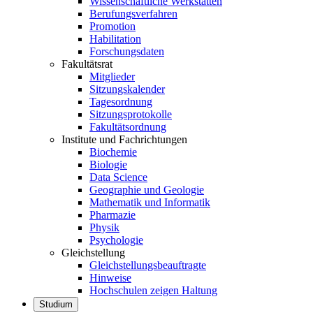
Wissenschaftliche Werkstätten
Berufungsverfahren
Promotion
Habilitation
Forschungsdaten
Fakultätsrat
Mitglieder
Sitzungskalender
Tagesordnung
Sitzungsprotokolle
Fakultätsordnung
Institute und Fachrichtungen
Biochemie
Biologie
Data Science
Geographie und Geologie
Mathematik und Informatik
Pharmazie
Physik
Psychologie
Gleichstellung
Gleichstellungsbeauftragte
Hinweise
Hochschulen zeigen Haltung
Studium