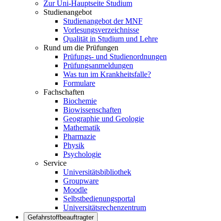
Zur Uni-Hauptseite Studium
Studienangebot
Studienangebot der MNF
Vorlesungsverzeichnisse
Qualität in Studium und Lehre
Rund um die Prüfungen
Prüfungs- und Studienordnungen
Prüfungsanmeldungen
Was tun im Krankheitsfalle?
Formulare
Fachschaften
Biochemie
Biowissenschaften
Geographie und Geologie
Mathematik
Pharmazie
Physik
Psychologie
Service
Universitätsbibliothek
Groupware
Moodle
Selbstbedienungsportal
Universitätsrechenzentrum
Gefahrstoffbeauftragter