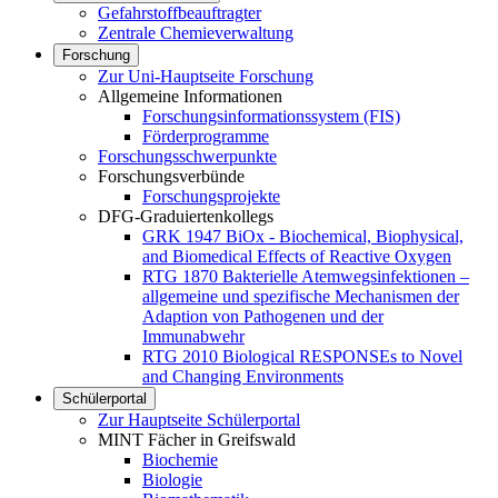
Gefahrstoffbeauftragter
Zentrale Chemieverwaltung
Forschung
Zur Uni-Hauptseite Forschung
Allgemeine Informationen
Forschungsinformationssystem (FIS)
Förderprogramme
Forschungsschwerpunkte
Forschungsverbünde
Forschungsprojekte
DFG-Graduiertenkollegs
GRK 1947 BiOx - Biochemical, Biophysical,
and Biomedical Effects of Reactive Oxygen
RTG 1870 Bakterielle Atemwegsinfektionen –
allgemeine und spezifische Mechanismen der
Adaption von Pathogenen und der
Immunabwehr
RTG 2010 Biological RESPONSEs to Novel
and Changing Environments
Schülerportal
Zur Hauptseite Schülerportal
MINT Fächer in Greifswald
Biochemie
Biologie