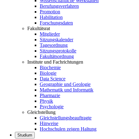
Wissenschaftliche Werkstätten
Berufungsverfahren
Promotion
Habilitation
Forschungsdaten
Fakultätsrat
Mitglieder
Sitzungskalender
Tagesordnung
Sitzungsprotokolle
Fakultätsordnung
Institute und Fachrichtungen
Biochemie
Biologie
Data Science
Geographie und Geologie
Mathematik und Informatik
Pharmazie
Physik
Psychologie
Gleichstellung
Gleichstellungsbeauftragte
Hinweise
Hochschulen zeigen Haltung
Studium