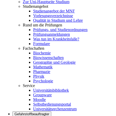
Zur Uni-Hauptseite Studium
Studienangebot
Studienangebot der MNF
Vorlesungsverzeichnisse
Qualität in Studium und Lehre
Rund um die Prüfungen
Prüfungs- und Studienordnungen
Prüfungsanmeldungen
Was tun im Krankheitsfalle?
Formulare
Fachschaften
Biochemie
Biowissenschaften
Geographie und Geologie
Mathematik
Pharmazie
Physik
Psychologie
Service
Universitätsbibliothek
Groupware
Moodle
Selbstbedienungsportal
Universitätsrechenzentrum
Gefahrstoffbeauftragter