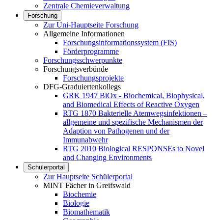
Zentrale Chemieverwaltung
Forschung
Zur Uni-Hauptseite Forschung
Allgemeine Informationen
Forschungsinformationssystem (FIS)
Förderprogramme
Forschungsschwerpunkte
Forschungsverbünde
Forschungsprojekte
DFG-Graduiertenkollegs
GRK 1947 BiOx - Biochemical, Biophysical,
and Biomedical Effects of Reactive Oxygen
RTG 1870 Bakterielle Atemwegsinfektionen –
allgemeine und spezifische Mechanismen der
Adaption von Pathogenen und der
Immunabwehr
RTG 2010 Biological RESPONSEs to Novel
and Changing Environments
Schülerportal
Zur Hauptseite Schülerportal
MINT Fächer in Greifswald
Biochemie
Biologie
Biomathematik