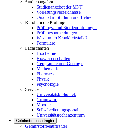
Studienangebot
Studienangebot der MNF
Vorlesungsverzeichnisse
Qualität in Studium und Lehre
Rund um die Prüfungen
Prüfungs- und Studienordnungen
Prüfungsanmeldungen
Was tun im Krankheitsfalle?
Formulare
Fachschaften
Biochemie
Biowissenschaften
Geographie und Geologie
Mathematik
Pharmazie
Physik
Psychologie
Service
Universitätsbibliothek
Groupware
Moodle
Selbstbedienungsportal
Universitätsrechenzentrum
Gefahrstoffbeauftragter
Gefahrstoffbeauftragter