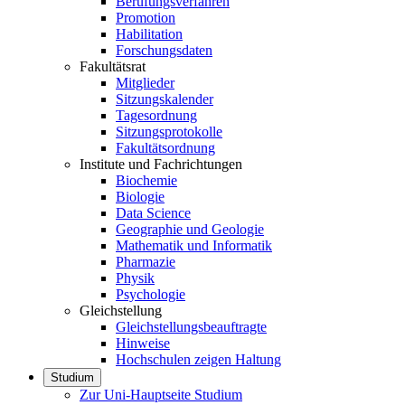
Berufungsverfahren
Promotion
Habilitation
Forschungsdaten
Fakultätsrat
Mitglieder
Sitzungskalender
Tagesordnung
Sitzungsprotokolle
Fakultätsordnung
Institute und Fachrichtungen
Biochemie
Biologie
Data Science
Geographie und Geologie
Mathematik und Informatik
Pharmazie
Physik
Psychologie
Gleichstellung
Gleichstellungsbeauftragte
Hinweise
Hochschulen zeigen Haltung
Studium
Zur Uni-Hauptseite Studium