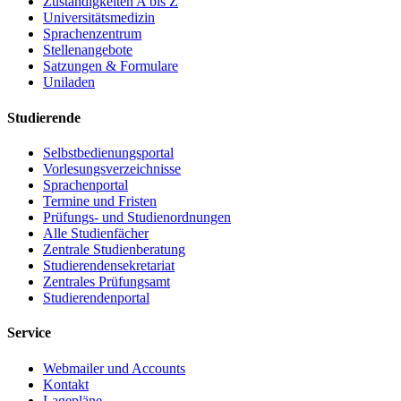
Zuständigkeiten A bis Z
Universitätsmedizin
Sprachenzentrum
Stellenangebote
Satzungen & Formulare
Uniladen
Studierende
Selbstbedienungsportal
Vorlesungsverzeichnisse
Sprachenportal
Termine und Fristen
Prüfungs- und Studienordnungen
Alle Studienfächer
Zentrale Studienberatung
Studierendensekretariat
Zentrales Prüfungsamt
Studierendenportal
Service
Webmailer und Accounts
Kontakt
Lagepläne