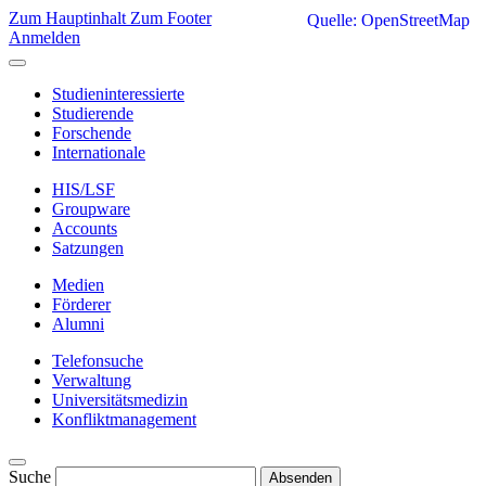
Zum Hauptinhalt
Zum Footer
Quelle: OpenStreetMap
Anmelden
Studieninteressierte
Studierende
Forschende
Internationale
HIS/LSF
Groupware
Accounts
Satzungen
Medien
Förderer
Alumni
Telefonsuche
Verwaltung
Universitätsmedizin
Konfliktmanagement
Suche
Absenden