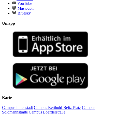
YouTube
Mastodon
Bluesky
Uniapp
Karte
Campus Innenstadt
Campus Berthold-Beitz-Platz
Campus
Soldmannstraße
Campus Loefflerstraße