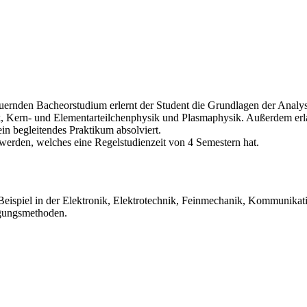
auernden Bacheorstudium erlernt der Student die Grundlagen der Analy
ik, Kern- und Elementarteilchenphysik und Plasmaphysik. Außerdem er
 begleitendes Praktikum absolviert.
erden, welches eine Regelstudienzeit von 4 Semestern hat.
m Beispiel in der Elektronik, Elektrotechnik, Feinmechanik, Kommunik
igungsmethoden.