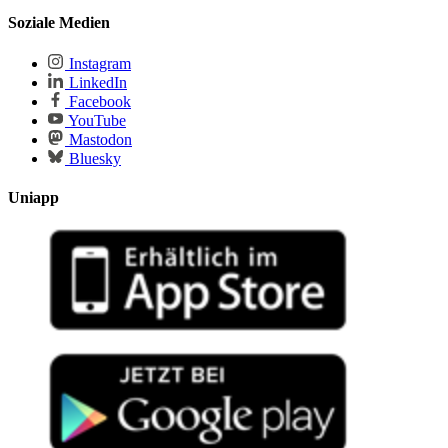
Soziale Medien
Instagram
LinkedIn
Facebook
YouTube
Mastodon
Bluesky
Uniapp