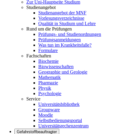
Zur Uni-Hauptseite Studium
Studienangebot
Studienangebot der MNF
Vorlesungsverzeichnisse
Qualität in Studium und Lehre
Rund um die Prüfungen
Prüfungs- und Studienordnungen
Prüfungsanmeldungen
Was tun im Krankheitsfalle?
Formulare
Fachschaften
Biochemie
Biowissenschaften
Geographie und Geologie
Mathematik
Pharmazie
Physik
Psychologie
Service
Universitätsbibliothek
Groupware
Moodle
Selbstbedienungsportal
Universitätsrechenzentrum
Gefahrstoffbeauftragter