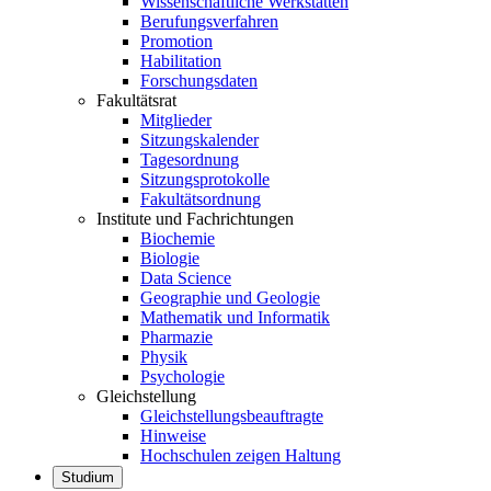
Wissenschaftliche Werkstätten
Berufungsverfahren
Promotion
Habilitation
Forschungsdaten
Fakultätsrat
Mitglieder
Sitzungskalender
Tagesordnung
Sitzungsprotokolle
Fakultätsordnung
Institute und Fachrichtungen
Biochemie
Biologie
Data Science
Geographie und Geologie
Mathematik und Informatik
Pharmazie
Physik
Psychologie
Gleichstellung
Gleichstellungsbeauftragte
Hinweise
Hochschulen zeigen Haltung
Studium