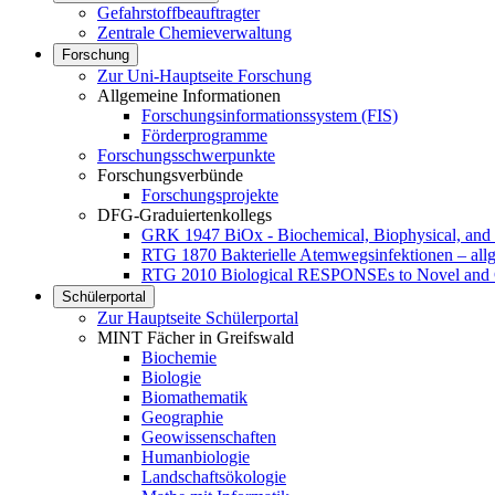
Gefahrstoffbeauftragter
Zentrale Chemieverwaltung
Forschung
Zur Uni-Hauptseite Forschung
Allgemeine Informationen
Forschungsinformationssystem (FIS)
Förderprogramme
Forschungsschwerpunkte
Forschungsverbünde
Forschungsprojekte
DFG-Graduiertenkollegs
GRK 1947 BiOx - Biochemical, Biophysical, and 
RTG 1870 Bakterielle Atemwegsinfektionen – al
RTG 2010 Biological RESPONSEs to Novel and 
Schülerportal
Zur Hauptseite Schülerportal
MINT Fächer in Greifswald
Biochemie
Biologie
Biomathematik
Geographie
Geowissenschaften
Humanbiologie
Landschaftsökologie